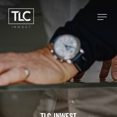
T
L
C
I
n
w
e
s
t