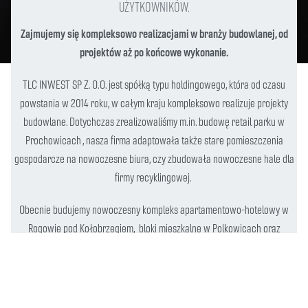
użytkowników.
Zajmujemy się kompleksowo realizacjami w branży budowlanej, od
projektów aż po końcowe wykonanie.
TLC INWEST SP Z. O.O. jest spółką typu holdingowego, która od czasu
powstania w 2014 roku, w całym kraju kompleksowo realizuje projekty
budowlane. Dotychczas zrealizowaliśmy m.in. budowę retail parku w
Prochowicach , nasza firma adaptowała także stare pomieszczenia
gospodarcze na nowoczesne biura, czy zbudowała nowoczesne hale dla
firmy recyklingowej.
Obecnie budujemy nowoczesny kompleks apartamentowo-hotelowy w
Rogowie pod Kołobrzegiem, bloki mieszkalne w Polkowicach oraz
centrum biurowo-gastronomiczne Małe Koszary w Lubinie.